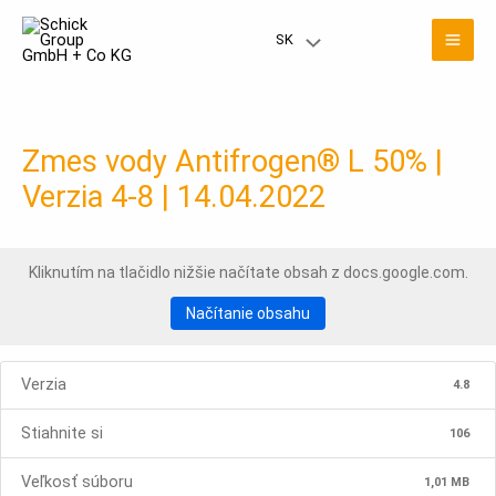
Preskočiť
Hla
na
SK
Prepínač
obsah
men
menu
Zmes vody Antifrogen® L 50% |
Verzia 4-8 | 14.04.2022
Kliknutím na tlačidlo nižšie načítate obsah z docs.google.com.
Načítanie obsahu
Verzia
4.8
Stiahnite si
106
Veľkosť súboru
1,01 MB