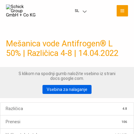
Preskoči
Gla
na
SL
Meni
vsebino
men
Toggle
Mešanica vode Antifrogen® L
50% | Različica 4-8 | 14.04.2022
S klikom na spodnji gumb naložite vsebino iz strani
docs.google.com.
Vsebina za nalaganje
Različica
4.8
Prenesi
106