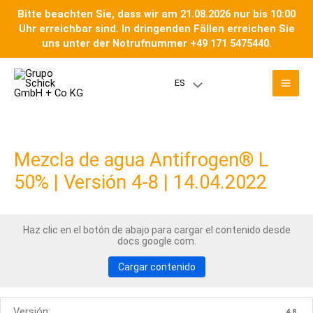
Ir
Bitte beachten Sie, dass wir am 21.08.2026 nur bis 10:00
al
Uhr erreichbar sind. In dringenden Fällen erreichen Sie
contenido
uns unter der Notrufnummer +49 171 5475440.
Men
ES
Menú
prin
Toggle
Mezcla de agua Antifrogen® L
50% | Versión 4-8 | 14.04.2022
Haz clic en el botón de abajo para cargar el contenido desde
docs.google.com.
Cargar contenido
Versión:
4.8