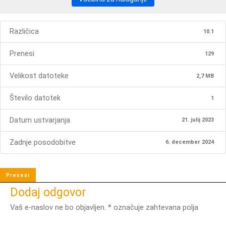
Različica
10.1
Prenesi
129
Velikost datoteke
2,7 MB
Število datotek
1
Datum ustvarjanja
21. julij 2023
Zadnje posodobitve
6. december 2024
Prenesi
Dodaj odgovor
Vaš e-naslov ne bo objavljen.
*
označuje zahtevana polja