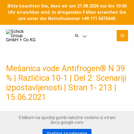
Preskoči
Bitte beachten Sie, dass wir am 21.08.2026 nur bis 10:00
na
Uhr erreichbar sind. In dringenden Fällen erreichen Sie
vsebino
uns unter der Notrufnummer +49 171 5475440.
Gla
SL
Meni
men
Toggle
Mešanica vode Antifrogen® N 39
% | Različica 10-1 | Del 2: Scenariji
izpostavljenosti | Stran 1- 213 |
15.06.2021
S klikom na spodnji gumb naložite vsebino iz strani
docs.google.com.
Vsebina za nalaganje