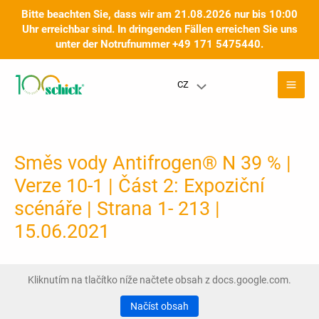
Přeskočit
Bitte beachten Sie, dass wir am 21.08.2026 nur bis 10:00
na
Uhr erreichbar sind. In dringenden Fällen erreichen Sie uns
obsah
unter der Notrufnummer +49 171 5475440.
Hla
CZ
Přepínač
nab
nabídky
Směs vody Antifrogen® N 39 % |
Verze 10-1 | Část 2: Expoziční
scénáře | Strana 1- 213 |
15.06.2021
Kliknutím na tlačítko níže načtete obsah z docs.google.com.
Načíst obsah