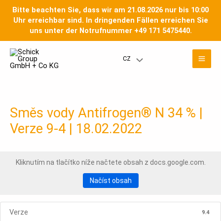
Přeskočit
Bitte beachten Sie, dass wir am 21.08.2026 nur bis 10:00
na
Uhr erreichbar sind. In dringenden Fällen erreichen Sie
obsah
uns unter der Notrufnummer +49 171 5475440.
Hla
CZ
Přepínač
nab
nabídky
Směs vody Antifrogen® N 34 % |
Verze 9-4 | 18.02.2022
Kliknutím na tlačítko níže načtete obsah z docs.google.com.
Načíst obsah
Verze
9.4