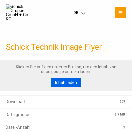
Zum
Mai
Inhalt
DE
Menü
springen
Men
umschalten
Schick Technik Image Flyer
Klicken Sie auf den unteren Button, um den Inhalt von
docs.google.com zu laden.
Inhalt laden
Download
209
Dateigrösse
2,7 MB
Datei-Anzahl
1