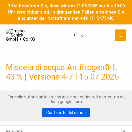
Vai
Bitte beachten Sie, dass wir am 21.08.2026 nur bis 10:00
al
Uhr erreichbar sind. In dringenden Fällen erreichen Sie
contenuto
uns unter der Notrufnummer +49 171 5475440.
Men
IT
Menu
prin
Toggle
Miscela di acqua Antifrogen® L
43 % | Versione 4-7 | 15.07.2025
Fare clic sul pulsante sottostante per caricare il contenuto da
docs.google.com.
Contenuto del carico
Versione
4.6