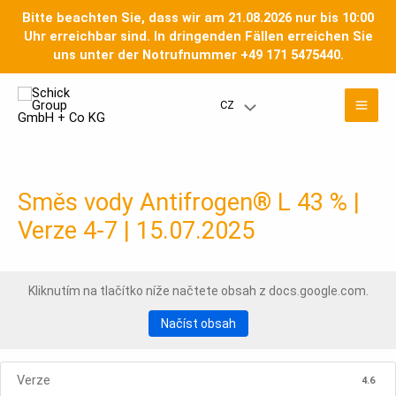
Přeskočit
Bitte beachten Sie, dass wir am 21.08.2026 nur bis 10:00
na
Uhr erreichbar sind. In dringenden Fällen erreichen Sie
obsah
uns unter der Notrufnummer +49 171 5475440.
Hla
CZ
Přepínač
nab
nabídky
Směs vody Antifrogen® L 43 % |
Verze 4-7 | 15.07.2025
Kliknutím na tlačítko níže načtete obsah z docs.google.com.
Načíst obsah
Verze
4.6