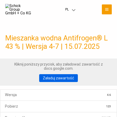
Przejdź
Men
do
PL
Przełączanie
treści
głó
menu
Mieszanka wodna Antifrogen® L
43 % | Wersja 4-7 | 15.07.2025
Kliknij poniższy przycisk, aby załadować zawartość z
docs.google.com.
Załaduj zawartość
Wersja
4.6
Pobierz
123