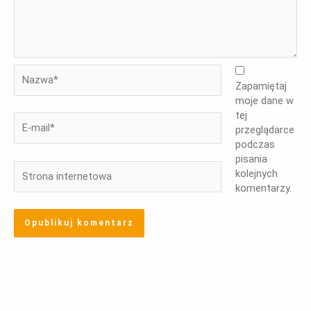
Nazwa*
Zapamiętaj
moje dane w
tej
E-
przeglądarce
mail*
podczas
pisania
Strona
kolejnych
internetowa
komentarzy.