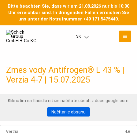
Preskočiť
Bitte beachten Sie, dass wir am 21.08.2026 nur bis 10:00
na
Uhr erreichbar sind. In dringenden Fällen erreichen Sie
obsah
uns unter der Notrufnummer +49 171 5475440.
Hla
SK
Prepínač
men
menu
Zmes vody Antifrogen® L 43 % |
Verzia 4-7 | 15.07.2025
Kliknutím na tlačidlo nižšie načítate obsah z docs.google.com.
Načítanie obsahu
Verzia
4.6