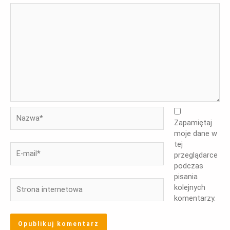
Nazwa*
Zapamiętaj
moje dane w
tej
E-
przeglądarce
mail*
podczas
pisania
Strona
kolejnych
internetowa
komentarzy.