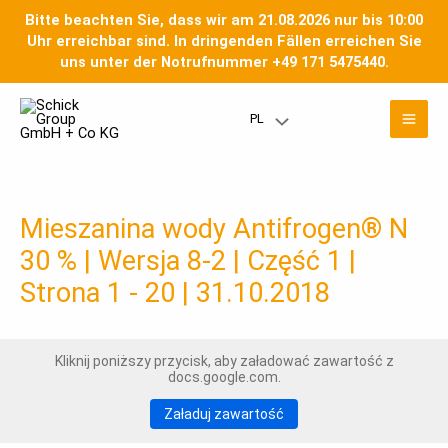
Przejdź
Bitte beachten Sie, dass wir am 21.08.2026 nur bis 10:00
do
Uhr erreichbar sind. In dringenden Fällen erreichen Sie
treści
uns unter der Notrufnummer +49 171 5475440.
Men
PL
Przełączanie
głó
menu
Mieszanina wody Antifrogen® N
30 % | Wersja 8-2 | Część 1 |
Strona 1 - 20 | 31.10.2018
Kliknij poniższy przycisk, aby załadować zawartość z
docs.google.com.
Załaduj zawartość