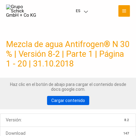
Ir
Men
al
ES
Menú
contenido
prin
Toggle
Mezcla de agua Antifrogen® N 30
% | Versión 8-2 | Parte 1 | Página
1 - 20 | 31.10.2018
Haz clic en el botón de abajo para cargar el contenido desde
docs.google.com.
Cargar contenido
Versión:
8.2
Download
147