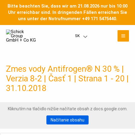
Preskočiť
Bitte beachten Sie, dass wir am 21.08.2026 nur bis 10:00
na
Uhr erreichbar sind. In dringenden Fällen erreichen Sie
obsah
uns unter der Notrufnummer +49 171 5475440.
Hla
SK
Prepínač
men
menu
Zmes vody Antifrogen® N 30 % |
Verzia 8-2 | Časť 1 | Strana 1 - 20 |
31.10.2018
Kliknutím na tlačidlo nižšie načítate obsah z docs.google.com.
Načítanie obsahu