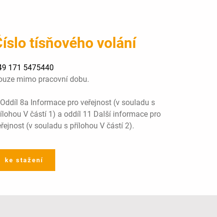
íslo tísňového volání
49 171 5475440
ouze mimo pracovní dobu.
 Oddíl 8a Informace pro veřejnost (v souladu s
ílohou V částí 1) a oddíl 11 Další informace pro
řejnost (v souladu s přílohou V částí 2).
ke stažení