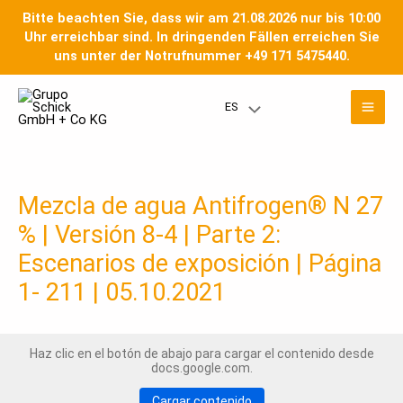
Ir
Bitte beachten Sie, dass wir am 21.08.2026 nur bis 10:00
al
Uhr erreichbar sind. In dringenden Fällen erreichen Sie
contenido
uns unter der Notrufnummer +49 171 5475440.
Men
ES
Menú
prin
Toggle
Mezcla de agua Antifrogen® N 27
% | Versión 8-4 | Parte 2:
Escenarios de exposición | Página
1- 211 | 05.10.2021
Haz clic en el botón de abajo para cargar el contenido desde
docs.google.com.
Cargar contenido