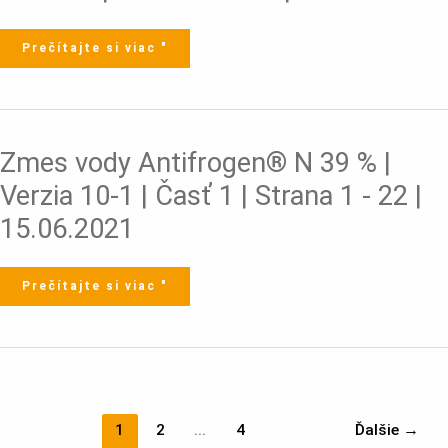
10-
1
|
Časť
2:
Prečítajte si viac "
Expozičné
scenáre
|
Strana
1-
213
|
15.06.2021
Zmes
Zmes vody Antifrogen® N 39 % |
vody
Antifrogen®
N
Verzia 10-1 | Časť 1 | Strana 1 - 22 |
39
%
|
15.06.2021
Verzia
10-
1
|
Časť
1
Prečítajte si viac "
|
Strana
1
-
22
|
15.06.2021
1
2
...
4
Ďalšie
→