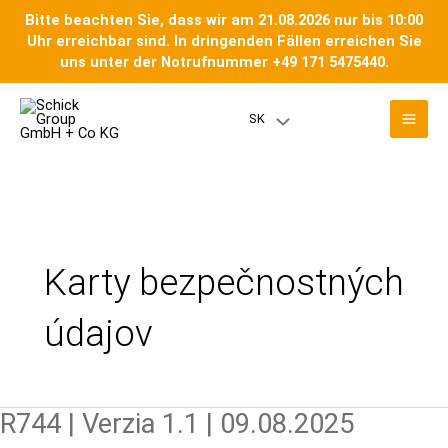
Preskočiť
Bitte beachten Sie, dass wir am 21.08.2026 nur bis 10:00
na
Uhr erreichbar sind. In dringenden Fällen erreichen Sie
obsah
uns unter der Notrufnummer +49 171 5475440.
Stránkovanie
Hla
príspevkov
SK
Prepínač
men
menu
Karty bezpečnostných
údajov
R744
R744 | Verzia 1.1 | 09.08.2025
|
Verzia
1.1