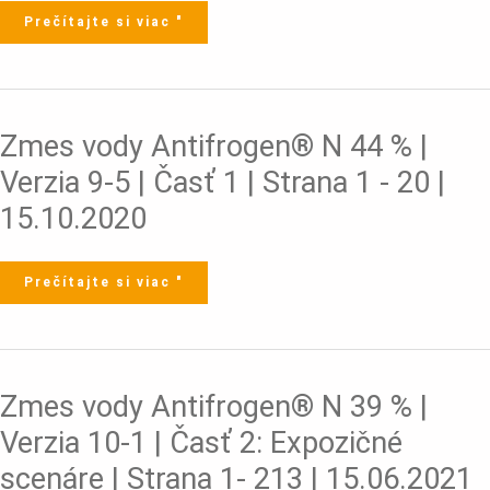
Časť
2:
Prečítajte si viac "
Expozičné
scenáre
|
Strana
1-
213
|
15.10.2020
Zmes
Zmes vody Antifrogen® N 44 % |
vody
Antifrogen®
N
Verzia 9-5 | Časť 1 | Strana 1 - 20 |
44
%
|
15.10.2020
Verzia
9-
5
|
Časť
1
Prečítajte si viac "
|
Strana
1
-
20
|
15.10.2020
Zmes
Zmes vody Antifrogen® N 39 % |
vody
Antifrogen®
N
Verzia 10-1 | Časť 2: Expozičné
39
%
|
scenáre | Strana 1- 213 | 15.06.2021
Verzia