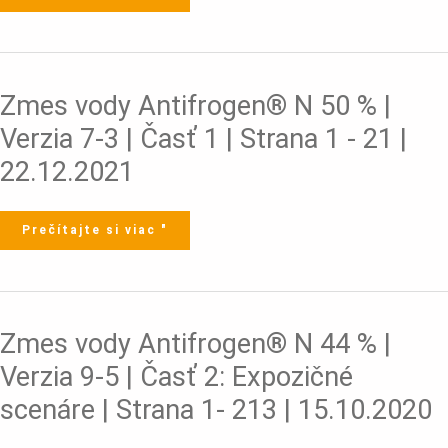
scenáre
|
Strana
1-
211
|
22.12.2021
Zmes
Zmes vody Antifrogen® N 50 % |
vody
Antifrogen®
N
Verzia 7-3 | Časť 1 | Strana 1 - 21 |
50
%
|
22.12.2021
Verzia
7-
3
|
Časť
1
Prečítajte si viac "
|
Strana
1
-
21
|
22.12.2021
Zmes
Zmes vody Antifrogen® N 44 % |
vody
Antifrogen®
N
Verzia 9-5 | Časť 2: Expozičné
44
%
|
scenáre | Strana 1- 213 | 15.10.2020
Verzia
9-
5
|