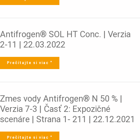
Antifrogen®
Antifrogen® SOL HT Conc. | Verzia
SOL
HT
Conc.
2-11 | 22.03.2022
|
Verzia
2-
11
|
22.03.2022
Prečítajte si viac "
Zmes
Zmes vody Antifrogen® N 50 % |
vody
Antifrogen®
N
Verzia 7-3 | Časť 2: Expozičné
50
%
|
scenáre | Strana 1- 211 | 22.12.2021
Verzia
7-
3
|
Časť
2:
Prečítajte si viac "
Expozičné