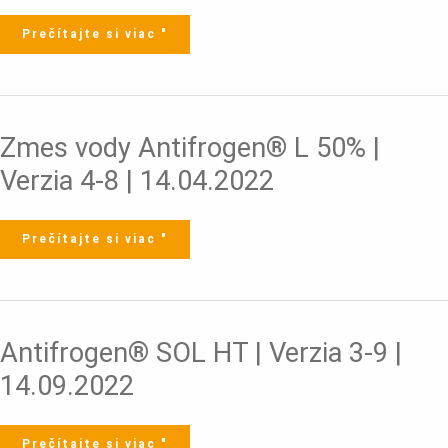
|
09.08.2025
Prečítajte si viac "
Zmes
Zmes vody Antifrogen® L 50% |
vody
Antifrogen®
L
Verzia 4-8 | 14.04.2022
50%
|
Verzia
4-
8
|
Prečítajte si viac "
14.04.2022
Antifrogen®
Antifrogen® SOL HT | Verzia 3-9 |
SOL
HT
|
14.09.2022
Verzia
3-
9
|
14.09.2022
Prečítajte si viac "