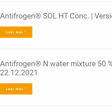
Antifrogen®
Antifrogen® SOL HT Conc. | Versi
SOL
HT
Conc.
|
Versión
Leer más "
2-
11
|
22.03.2022
Antifrogen®
Antifrogen® N water mixture 50 % |
N
water
22.12.2021
mixture
50
%
|
Versión
7-
Leer más "
3
|
Parte
2:
Escenarios
de
exposición