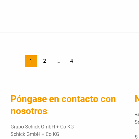
1
2
...
4
Póngase en contacto con
nosotros
+
Só
Grupo Schick GmbH + Co KG
Schick GmbH + Co KG
§