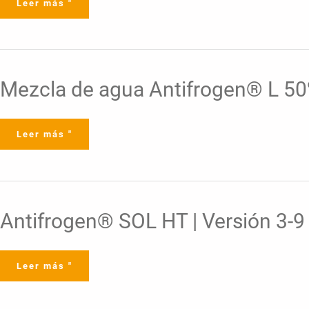
Leer más "
Mezcla
Mezcla de agua Antifrogen® L 50%
de
agua
Antifrogen®
L
50%
Leer más "
|
Versión
4-
8
|
14.04.2022
Antifrogen®
Antifrogen® SOL HT | Versión 3-9
SOL
HT
|
Versión
3-
Leer más "
9
|
14.09.2022