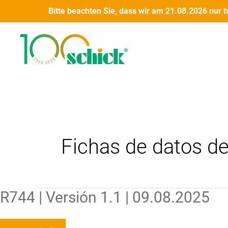
Ir
Bitte beachten Sie, dass wir am 21.08.2026 nur 
al
Paginación
contenido
de
entradas
Fichas de datos d
R744
R744 | Versión 1.1 | 09.08.2025
|
Versión
1.1
|
09.08.2025