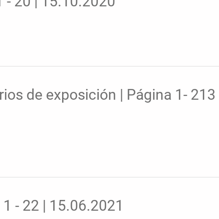
 - 20 | 15.10.2020
ios de exposición | Página 1- 213
 1 - 22 | 15.06.2021