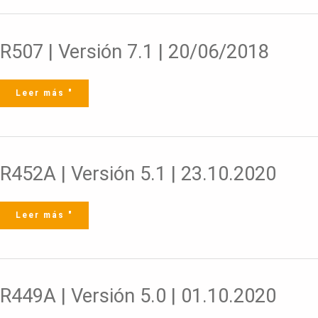
R507
R507 | Versión 7.1 | 20/06/2018
|
Versión
7.1
|
20/06/2018
Leer más "
R452A
R452A | Versión 5.1 | 23.10.2020
|
Versión
5.1
|
23.10.2020
Leer más "
R449A
R449A | Versión 5.0 | 01.10.2020
|
Versión
5.0