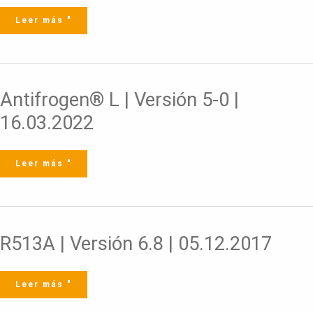
Versión
4-
6
Leer más "
|
09.03.2023
Antifrogen®
Antifrogen® L | Versión 5-0 |
L
|
Versión
16.03.2022
5-
0
|
16.03.2022
Leer más "
R513A
R513A | Versión 6.8 | 05.12.2017
|
Versión
6.8
|
05.12.2017
Leer más "