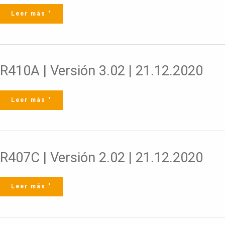
|
01.10.2020
Leer más "
R410A
R410A | Versión 3.02 | 21.12.2020
|
Versión
3.02
|
21.12.2020
Leer más "
R407C
R407C | Versión 2.02 | 21.12.2020
|
Versión
2.02
|
21.12.2020
Leer más "