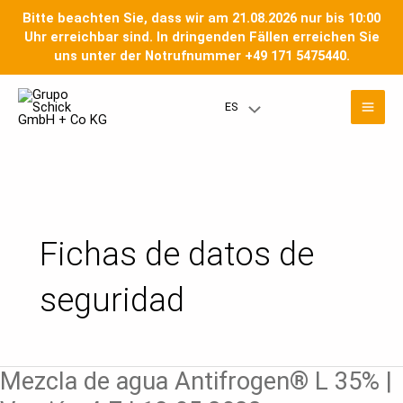
Ir
Bitte beachten Sie, dass wir am 21.08.2026 nur bis 10:00
al
Uhr erreichbar sind. In dringenden Fällen erreichen Sie
contenido
uns unter der Notrufnummer +49 171 5475440.
Paginación
Men
de
ES
Menú
entradas
prin
Toggle
Fichas de datos de
seguridad
Mezcla
Mezcla de agua Antifrogen® L 35% |
de
agua
Antifrogen®