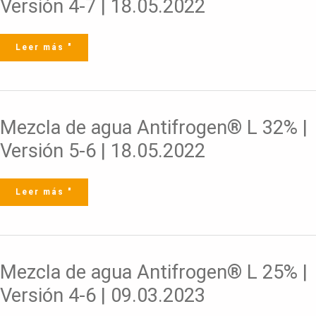
Versión 4-7 | 18.05.2022
L
35%
|
Versión
4-
7
Leer más "
|
18.05.2022
Mezcla
Mezcla de agua Antifrogen® L 32% |
de
agua
Antifrogen®
Versión 5-6 | 18.05.2022
L
32%
|
Versión
5-
6
Leer más "
|
18.05.2022
Mezcla
Mezcla de agua Antifrogen® L 25% |
de
agua
Antifrogen®
Versión 4-6 | 09.03.2023
L
25%
|