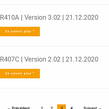
R410A
R410A | Version 3.02 | 21.12.2020
|
Version
3.02
|
21.12.2020
En savoir plus "
R407C
R407C | Version 2.02 | 21.12.2020
|
Version
2.02
|
21.12.2020
En savoir plus "
←
Précédent
1
2
3
4
Suivant
→