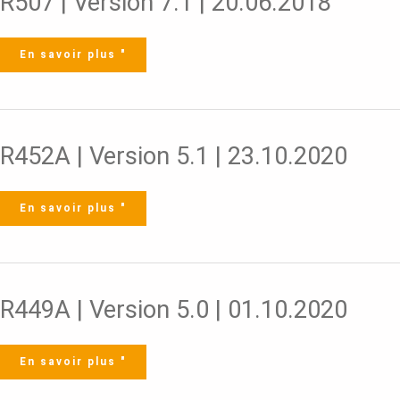
R507 | Version 7.1 | 20.06.2018
|
Version
7.1
|
20.06.2018
En savoir plus "
R452A
R452A | Version 5.1 | 23.10.2020
|
Version
5.1
|
23.10.2020
En savoir plus "
R449A
R449A | Version 5.0 | 01.10.2020
|
Version
5.0
|
01.10.2020
En savoir plus "