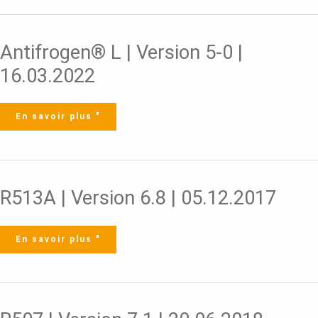
Antifrogen®
Antifrogen® L | Version 5-0 |
L
|
Version
16.03.2022
5-
0
|
16.03.2022
En savoir plus "
R513A
R513A | Version 6.8 | 05.12.2017
|
Version
6.8
|
05.12.2017
En savoir plus "
R507