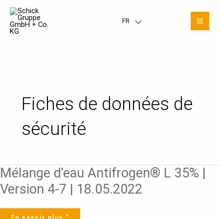
Skip
Pagination
Men
to
d’article
FR
Menu
content
prin
Toggle
Fiches de données de
sécurité
Mélange
Mélange d'eau Antifrogen® L 35% |
d'eau
Antifrogen®
L
Version 4-7 | 18.05.2022
35%
|
Version
4-
7
|
En savoir plus "