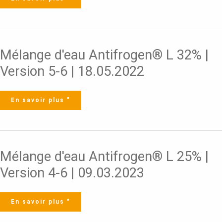
18.05.2022
Mélange
Mélange d'eau Antifrogen® L 32% |
d'eau
Antifrogen®
L
Version 5-6 | 18.05.2022
32%
|
Version
5-
6
|
En savoir plus "
18.05.2022
Mélange
Mélange d'eau Antifrogen® L 25% |
d'eau
Antifrogen®
L
Version 4-6 | 09.03.2023
25%
|
Version
4-
6
|
En savoir plus "
09.03.2023