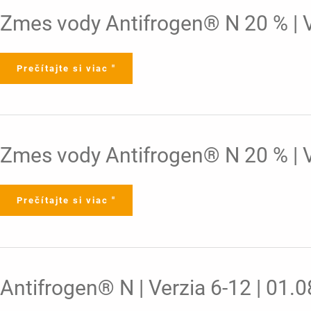
Strana
Zmes
Zmes vody Antifrogen® N 20 % | Ve
1
vody
-
Antifrogen®
20
N
|
20
05.10.2021
%
Prečítajte si viac "
|
Verzia
11-
0
|
Časť
2:
Expozičné
scenáre
Zmes
Zmes vody Antifrogen® N 20 % | Ver
|
vody
Strana
Antifrogen®
1-
N
211
20
|
%
14.09.2021
Prečítajte si viac "
|
Verzia
11-
0
|
Časť
1
|
Strana
Antifrogen®
Antifrogen® N | Verzia 6-12 | 01.
1
N
-
|
20
Verzia
|