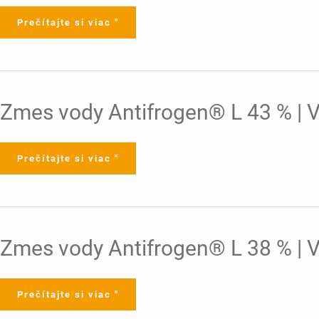
6-
14.09.2021
12
Prečítajte si viac "
|
01.08.2025
Zmes
Zmes vody Antifrogen® L 43 % | V
vody
Antifrogen®
L
43
%
Prečítajte si viac "
|
Verzia
4-
7
|
15.07.2025
Zmes
Zmes vody Antifrogen® L 38 % | V
vody
Antifrogen®
L
38
%
Prečítajte si viac "
|
Verzia
4-