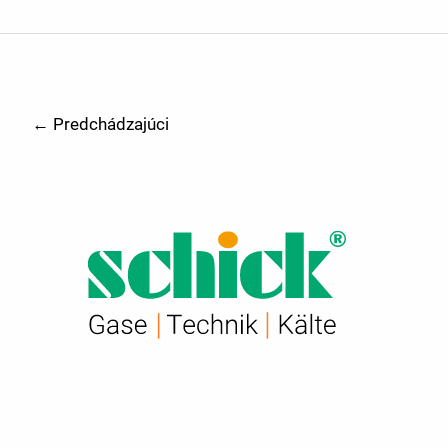
7
|
18.05.2022
←
Predchádzajúci