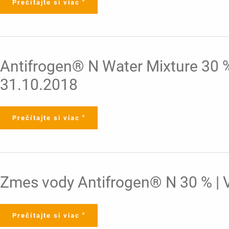
Prečítajte si viac "
|
Verzia
9-
4
|
18.02.2022
Antifrogen®
Antifrogen® N Water Mixture 30 % |
N
Water
31.10.2018
Mixture
30
%
|
Verzia
8-
Prečítajte si viac "
2
|
Časť
2:
Expozičné
scenáre
|
Strana
1-
Zmes
Zmes vody Antifrogen® N 30 % | Ver
213
vody
|
Antifrogen®
31.10.2018
N
30
%
Prečítajte si viac "
|
Verzia