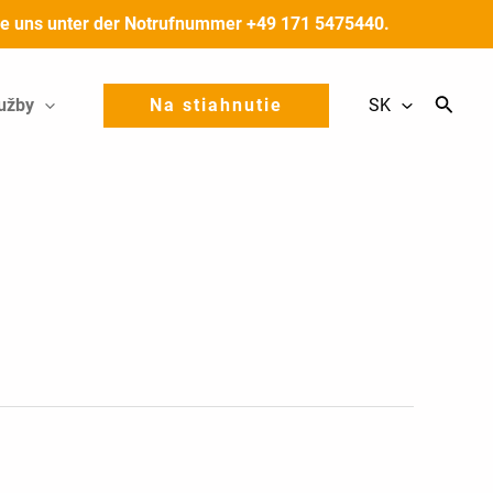
 Sie uns unter der Notrufnummer +49 171 5475440.
užby
Na stiahnutie
SK