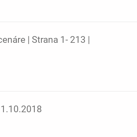
enáre | Strana 1- 213 |
 31.10.2018