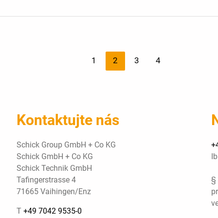
1
2
3
4
Kontaktujte nás
Schick Group GmbH + Co KG
+
Schick GmbH + Co KG
I
Schick Technik GmbH
Tafingerstrasse 4
§ 
71665 Vaihingen/Enz
pr
ve
T
+49 7042 9535-0